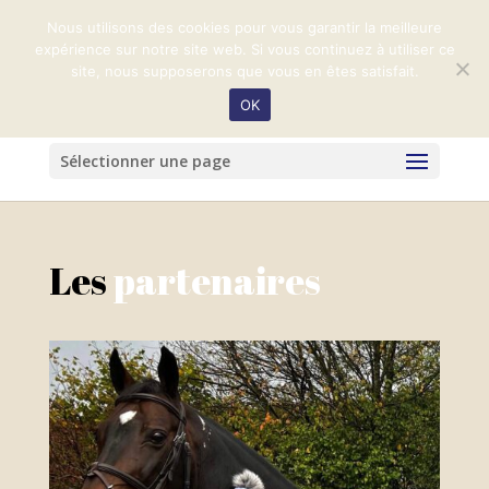
+33 (0)2 31 32 99 59
harasduvalhenry@orange.fr
Nous utilisons des cookies pour vous garantir la meilleure
expérience sur notre site web. Si vous continuez à utiliser ce
site, nous supposerons que vous en êtes satisfait.
OK
Sélectionner une page
Les
partenaires