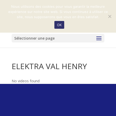
+33 (0)2 31 32 99 59
harasduvalhenry@orange.fr
Nous utilisons des cookies pour vous garantir la meilleure
expérience sur notre site web. Si vous continuez à utiliser ce
site, nous supposerons que vous en êtes satisfait.
OK
Sélectionner une page
ELEKTRA VAL HENRY
No videos found