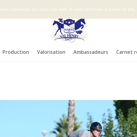
fr
eure expérience sur notre site web. Si vous continuez à utiliser ce sit
Production
Valorisation
Ambassadeurs
Carnet r