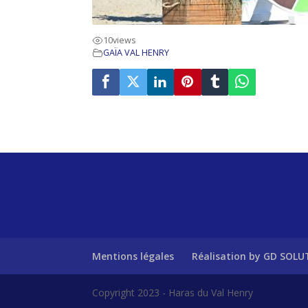
10
views
GAÏA VAL HENRY
Mentions légales
Réalisation by GD SOL
Copyright 2023 - Haras du Val Henry