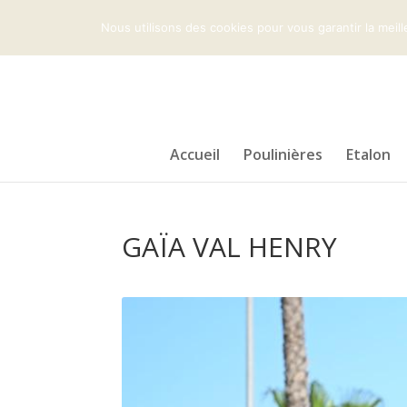
+33 (0)2 31 32 99 59
harasduvalhenry@orange.
Nous utilisons des cookies pour vous garantir la meill
Accueil
Poulinières
Etalon
GAÏA VAL HENRY